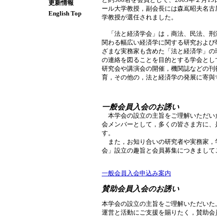
更新情報
ール大学教授，副会長には森嶌昭夫名古
English Top
学教授が選任されました。
「法と経済学会」は，商法、民法、刑
関わる幅広い経済学に関する研究および
ざまな実務家も含めた「法と経済学」の
の連絡を図ることを目的とする学会とし
研究会や講演会の開催，機関誌などの刊
育，その他の，法と経済学の発展に寄與
一般会員入会のお誘い
本学会の設立の主旨をご理解いただい
会メンバーとして，多くの皆さま方に、
す。
また，お知り合いの研究者や実務家，
会」設立の趣旨と会員募集につきまして
一般会員入会申込み案内
賛助会員入会のお誘い
本学会の設立の主旨をご理解いただいた
運営と活動にご支援を賜りたく，賛助会