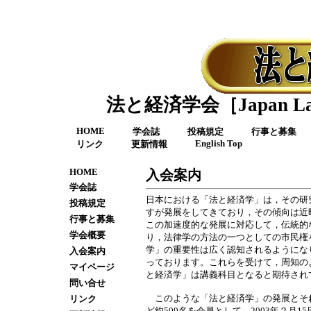
法と経済学会［Japan Law a
HOME
学会誌
投稿規定
行事と募集
English Top
リンク
更新情報
HOME
入会案内
学会誌
日本における「法と経済学」は，その研
投稿規定
すが発展をしてきており，その傾向は近
行事と募集
この加速度的な発展に対応して，伝統的
学会概要
り，法律学の方法の一つとしての市民権
学」の重要性は広く認知されるようにな
入会案内
っております。これらを受けて，周知の
マイページ
と経済学」は講義科目となると期待され
問い合せ
このような「法と経済学」の発展とそ
リンク
ど約500名を会員として、2003年２